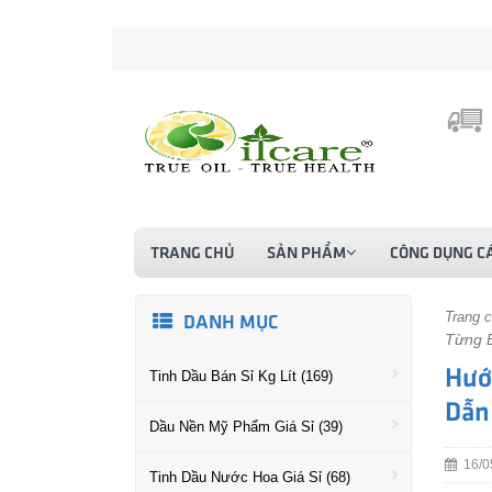
TRANG CHỦ
SẢN PHẨM
CÔNG DỤNG CÁ
Trang 
DANH MỤC
Từng 
Hướ
Tinh Dầu Bán Sỉ Kg Lít (169)
Dẫn
Dầu Nền Mỹ Phẩm Giá Sỉ (39)
16/0
Tinh Dầu Nước Hoa Giá Sỉ (68)