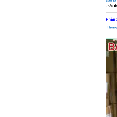
Đâu là
khẩu ti
Phần 
Thông