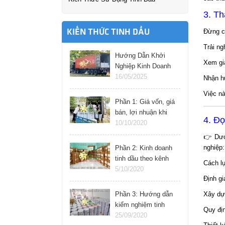
3. Th
Đừng c
KIẾN THỨC TINH DẦU
Trải n
Hướng Dẫn Khởi
Xem gi
Nghiệp Kinh Doanh
Tinh Dầu Thành
16/05/2025
Nhận h
Công: Bí Quyết &
Việc n
Hướng Dẫn Từng
Phần 1: Giá vốn, giá
Bước
bán, lợi nhuận khi
4. Đ
kinh doanh tinh dầu
10/10/2020
online
👉 Dướ
nghiệp:
Phần 2: Kinh doanh
tinh dầu theo kênh
Cách l
nào cho hiệu quả
5/10/2020
Định gi
Phần 3: Hướng dẫn
Xây dự
kiểm nghiệm tinh
Quy địn
dầu tại nhà
25/09/2020