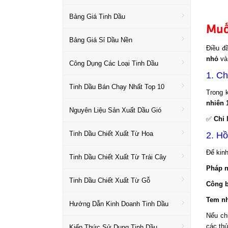
Bảng Giá Tinh Dầu
Muố
Bảng Giá Sỉ Dầu Nền
Điều đ
nhỏ
v
Công Dụng Các Loại Tinh Dầu
1. Ch
Tinh Dầu Bán Chạy Nhất Top 10
Trong k
nhiên 
Nguyên Liệu Sản Xuất Dầu Gió
✅
Chỉ 
Tinh Dầu Chiết Xuất Từ Hoa
2. Hồ
Để kinh
Tinh Dầu Chiết Xuất Từ Trái Cây
Pháp n
Tinh Dầu Chiết Xuất Từ Gỗ
Công b
Tem nh
Hướng Dẫn Kinh Doanh Tinh Dầu
Nếu chư
các thủ
Kiến Thức Sử Dụng Tinh Dầu