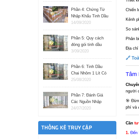
Thiết 
Phần 4: Chứng Từ
Chiến l
Nhập Khẩu Tinh Dầu
Kênh p
Thiên Nhiên Cần
14/09/2020
Chuẩn Bị Gì?
So sánh
Phần 5: Quy cách
Phân bi
đóng gói tinh dầu
Địa chỉ
nhập khẩu từ ấn độ,
3/09/2020
pháp, đức, ý.
🔗 To
Phần 6: Tinh Dầu
Chai Nhôm 1 Lít Có
Tâm 
Nhập Khẩu Trực
25/08/2020
Chuyê
Tiếp Được Không?
người 
Phần 7: Đánh Giá
🎯 Đừn
Các Nguồn Nhập
phí và
Tinh Dầu Giá Sỉ Tại
24/07/2020
Việt Nam
Cần
tư
THỐNG KÊ TRUY CẬP
1.
Đến 