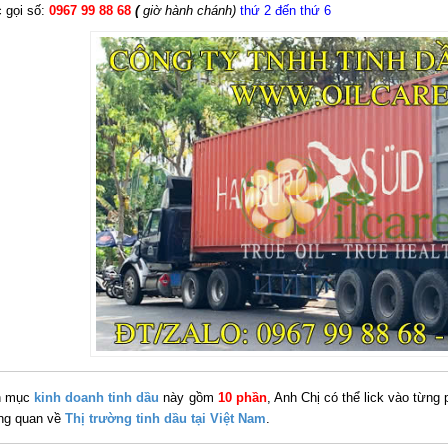
 gọi số:
0967 99 88 68
(
giờ hành chánh)
thứ 2 đến thứ 6
n mục
kinh doanh tinh dầu
này gồm
10
phần
, Anh Chị có thể lick vào từn
ổng quan về
Thị trường tinh dầu tại Việt Nam
.