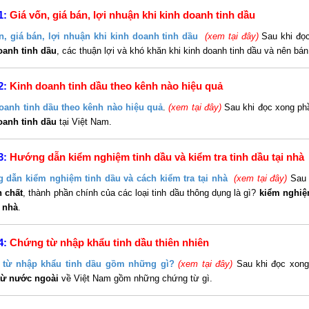
1:
Giá vốn, giá bán, lợi nhuận khi kinh doanh tinh dầu
n, giá bán, lợi nhuận khi kinh doanh tinh dầu
(xem tại đây)
Sau khi đọc
oanh tinh dầu
, các thuận lợi và khó khăn khi kinh doanh tinh dầu và nên bá
2:
Kinh doanh tinh dầu theo kênh nào hiệu quả
oanh tinh dầu theo kênh nào hiệu quả
.
(xem tại đây)
Sau khi đọc xong ph
oanh tinh dầu
tại Việt Nam.
3:
Hướng dẫn kiểm nghiệm tinh dầu và kiểm tra tinh dầu tại nhà
 dẫn kiểm nghiệm tinh dầu và cách kiểm tra tại nhà
(xem tại đây)
Sau 
 chất
, thành phần chính của các loại tinh dầu thông dụng là gì?
kiểm nghiệ
i nhà
.
4:
Chứng từ nhập khẩu tinh dầu thiên nhiên
 từ nhập khẩu tinh dầu gồm những gì?
(xem tại đây)
Sau khi đọc xong
từ nước ngoài
về Việt Nam gồm những chứng từ gì.