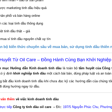
kế tem nhãn – bao bì sản phẩm
ược marketing tinh dầu hiệu quả
hân phối và bán hàng online
 các loại tinh dầu thông dụng
ệt tinh dầu thật – giả
 mua sỉ tinh dầu nguyên chất uy tín
àn bộ kiến thức chuyên sâu về mua bán, sử dụng tinh dầu thiên 
Huyết Từ Oil Care – Đồng Hành Cùng Bạn Khởi Nghiệp
n mục Hướng dẫn Kinh doanh tinh dầu
là toàn bộ
tâm huyết của Công t
có ý định
khởi nghiệp tinh dầu
một cách bài bản, đúng pháp luật và an toàn
g bắt đầu kinh doanh tinh dầu khi chưa đọc kỹ các hướng dẫn của chúng tôi
 đi đúng hướng ngay từ đầu.
 vấn thêm
về việc kinh doanh tinh dầu
trực tiếp
Công ty tinh dầu oil care –
Đ/c:
197/5 Nguyễn Phúc Chu, Phường