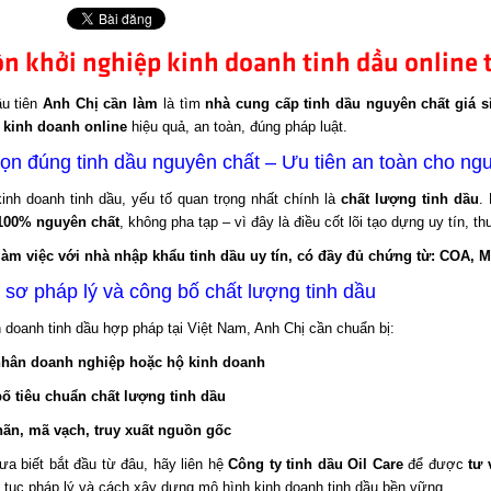
n khởi nghiệp kinh doanh tinh dầu online 
ầu tiên
Anh Chị cần làm
là tìm
nhà cung cấp tinh dầu nguyên chất giá s
à
kinh doanh online
hiệu quả, an toàn, đúng pháp luật.
ọn đúng tinh dầu nguyên chất – Ưu tiên an toàn cho ng
inh doanh tinh dầu, yếu tố quan trọng nhất chính là
chất lượng tinh dầu
.
100% nguyên chất
, không pha tạp – vì đây là điều cốt lõi tạo dựng uy tín, t
làm việc với nhà nhập khẩu tinh dầu uy tín, có đầy đủ chứng từ: COA,
 sơ pháp lý và công bố chất lượng tinh dầu
 doanh tinh dầu hợp pháp tại Việt Nam, Anh Chị cần chuẩn bị:
hân doanh nghiệp hoặc hộ kinh doanh
ố tiêu chuẩn chất lượng tinh dầu
ãn, mã vạch, truy xuất nguồn gốc
a biết bắt đầu từ đâu, hãy liên hệ
Công ty tinh dầu Oil Care
để được
tư 
 tục pháp lý và cách xây dựng mô hình kinh doanh tinh dầu bền vững.