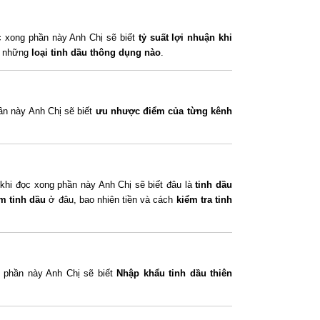
 xong phần này Anh Chị sẽ biết
tỷ suất lợi nhuận
khi
n những
loại tinh dầu thông dụng
nào
.
ần này Anh Chị sẽ biết
ưu nhược điểm của từng kênh
khi đọc xong phần này Anh Chị sẽ biết đâu là
tinh dầu
m tinh dầu
ở đâu, bao nhiên tiền và cách
kiểm tra tinh
 phần này Anh Chị sẽ biết
Nhập khẩu tinh dầu thiên