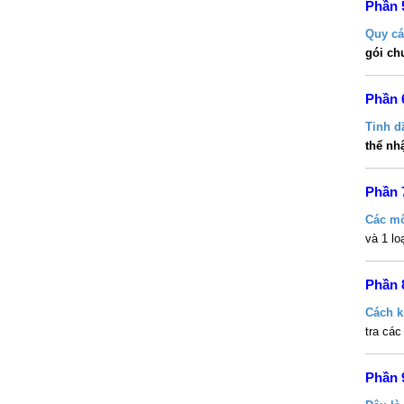
Phần 
Quy cá
gói ch
Phần 
Tinh d
thể nh
Phần 
Các mô
và 1 lo
Phần 
Cách k
tra cá
Phần 