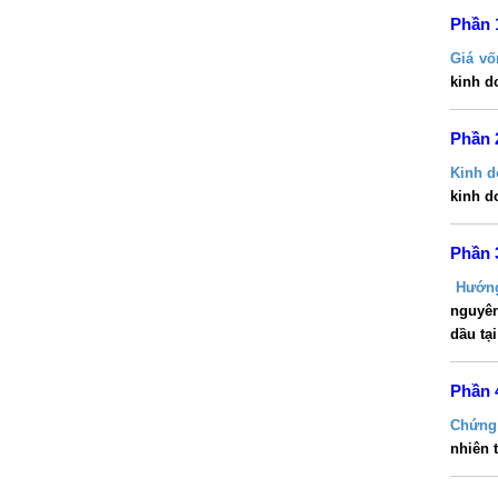
Phần 
Giá vố
kinh d
Phần 
Kinh d
kinh d
Phần 
Hướng
nguyên
dầu tạ
Phần 
Chứng
nhiên