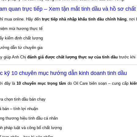
am quan trực tiếp – Xem tận mắt tinh dầu và hồ sơ chất
hỉ mua online. Hãy đến
trực tiếp nhà nhập khẩu tinh dầu chính hãng
, nơi
ghiệm mùi hương thực tế
ấy kiểm định chất lượng
ướng dẫn từ chuyên gia
ày giúp Anh Chị
đánh giá được chất lượng thực sự của tinh dầu
trước khi 
ọc kỹ 10 chuyên mục hướng dẫn kinh doanh tinh dầu
i đây là
10 chuyên mục trọng tâm
do Oil Care biên soạn – cung cấp
kiế
ựa chọn tinh dầu bán chạy
á bán – tính lợi nhuận
ng thương hiệu tinh dầu cá nhân
h pháp luật và công bố chất lượng