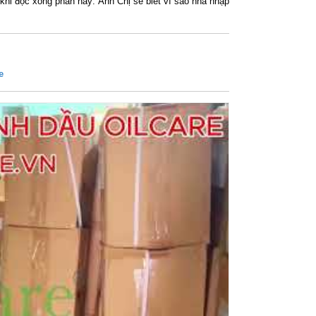
khi đọc xong phần này: Anh Chị sẽ biết vì sao nhà nhập
e