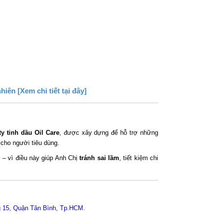
nhiên
[Xem chi tiết tại đây]
y tinh dầu Oil Care
, được xây dựng để hỗ trợ những
 cho người tiêu dùng.
 – vì điều này giúp Anh Chị
tránh sai lầm
, tiết kiệm chi
 15, Quận Tân Bình, Tp.HCM.