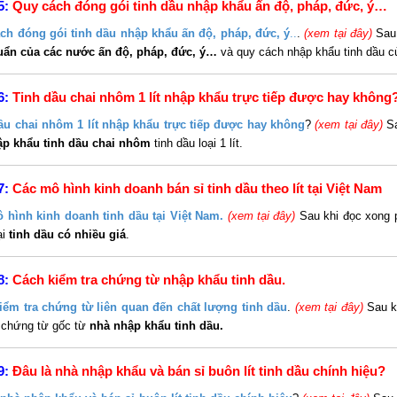
5:
Quy cách đóng gói tinh dầu nhập khẩu ấn độ, pháp, đức, ý…
ch đóng gói tinh dầu nhập khẩu ấn độ, pháp, đức, ý
..
.
(xem tại đây)
Sau
uẩn của các nước ấn độ, pháp, đức, ý…
và quy cách nhập khẩu tinh dầu của
6:
Tinh dầu chai nhôm 1 lít nhập khẩu trực tiếp được hay không
ầu chai nhôm 1 lít nhập khẩu trực tiếp được hay không
?
(xem tại đây)
S
ập khẩu tinh dầu chai nhôm
tinh dầu loại 1 lít.
7:
Các mô hình kinh doanh bán sỉ tinh dầu theo lít tại Việt Nam
 hình kinh doanh tinh dầu tại Việt Nam.
(xem tại đây)
Sau khi đọc xong 
ại
tinh dầu có nhiều giá
.
8:
Cách kiểm tra chứng từ nhập khẩu tinh dầu
.
iểm tra chứng từ liên quan đến chất lượng tinh dầu
.
(xem tại đây)
Sau k
c chứng từ gốc từ
nhà nhập khẩu tinh dầu.
9:
Đâu là nhà nhập khẩu và bán sỉ buôn lít tinh dầu chính hiệu
?