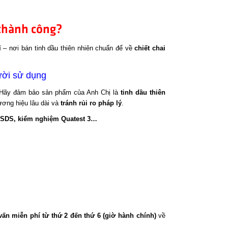
thành công?
ỉ
– nơi bán tinh dầu thiên nhiên chuẩn để về
chiết chai
ười sử dụng
 Hãy đảm bảo sản phẩm của Anh Chị là
tinh dầu thiên
hương hiệu lâu dài và
tránh rủi ro pháp lý
.
 MSDS, kiểm nghiệm Quatest 3…
vấn miễn phí từ thứ 2 đến thứ 6 (giờ hành chính)
về