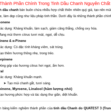
 Thành Phần Chính Trong Tinh Dầu Chanh Nguyên Chấ
h dầu chanh
bán buôn chứa nhiều hợp chất thiên nhiên quý giá, tạo nên mùi
e, làm đẹp cũng như liệu pháp tinh thần. Dưới đây là những thành phần chín
monene
ác dụng: Kháng khuẩn, làm sạch, giảm căng thẳng, chống oxy hóa.
ang mùi thơm citrus tươi mát, ngọt, dễ chịu.
inene & α-Pinene
ác dụng: Có đặc tính kháng viêm, sát trùng.
ạo thêm hương thông nhẹ, trong trẻo.
erpinene
óng góp vào hương citrus hơi ngọt, ấm hơn.
ral
ác dụng: Kháng khuẩn mạnh.
Tạo mùi chanh gắt, tươi sáng.
inene, Myrcene, Linalool (hàm lượng nhỏ)
ạo hương phức hợp và tác dụng thư giãn, diệt khuẩn.
 bảng kiểm nghiệm thành phần của
tinh dầu Chanh do QUATEST 3 (Trun