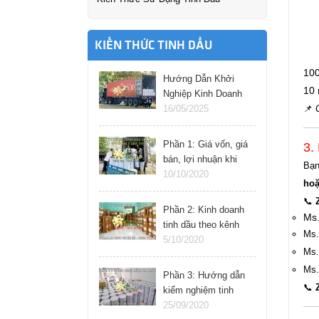
KIẾN THỨC TINH DẦU
100
Hướng Dẫn Khởi
10 
Nghiệp Kinh Doanh
Tinh Dầu Thành
16/05/2025
📌
Công: Bí Quyết &
Hướng Dẫn Từng
Phần 1: Giá vốn, giá
3.
Bước
bán, lợi nhuận khi
Bạ
kinh doanh tinh dầu
10/10/2020
hoặ
online
📞
Phần 2: Kinh doanh
Ms.
tinh dầu theo kênh
Ms.
nào cho hiệu quả
5/10/2020
Ms.
Ms.
Phần 3: Hướng dẫn
📞
kiểm nghiệm tinh
dầu tại nhà
25/09/2020