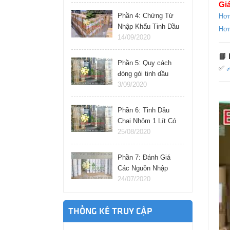
Giá
Phần 4: Chứng Từ
Hơn
Nhập Khẩu Tinh Dầu
Hơn
Thiên Nhiên Cần
14/09/2020
Chuẩn Bị Gì?
📘
Phần 5: Quy cách
✅

đóng gói tinh dầu
nhập khẩu từ ấn độ,
3/09/2020
pháp, đức, ý.
Phần 6: Tinh Dầu
Chai Nhôm 1 Lít Có
Nhập Khẩu Trực
25/08/2020
Tiếp Được Không?
Phần 7: Đánh Giá
Các Nguồn Nhập
Tinh Dầu Giá Sỉ Tại
24/07/2020
Việt Nam
THỐNG KÊ TRUY CẬP