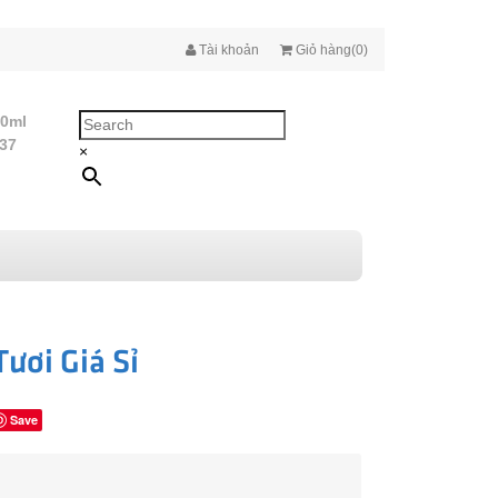
Tài khoản
Giỏ hàng(0)
10ml
437
×
ươi Giá Sỉ
Save