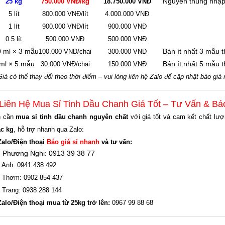
Nguyên thùng nhập
25 kg
750.000 VNĐ/kg
18.750.000 VNĐ
5 lít
800.000 VNĐ/lít
4.000.000 VNĐ
1 lít
900.000 VNĐ/lít
900.000 VNĐ
0.5 lít
500.000 VNĐ
500.000 VNĐ
 ml × 3 mẫu
Bán ít nhất 3 mẫu 
100.000 VNĐ/chai
300.000 VNĐ
ml × 5 mẫu
Bán ít nhất 5 mẫu 
30.000 VNĐ/chai
150.000 VNĐ
Giá có thể thay đổi theo thời điểm – vui lòng liên hệ Zalo để cập nhật báo giá
 Liên Hệ Mua Sỉ Tinh Dầu Chanh Giá Tốt – Tư Vấn & B
n cần
mua sỉ tinh dầu chanh nguyên chất
với giá tốt và cam kết chất lư
c kg
, hỗ trợ nhanh qua Zalo:
Zalo/Điện thoại
Báo giá sỉ nhanh
và tư vấn:
 Phương Nghi: 0913 39 38 77
 Anh: 0941 438 492
 Thơm: 0902 854 437
 Trang: 0938 288 144
Zalo/Điện thoại mua từ 25kg trở lên:
0967 99 88 68