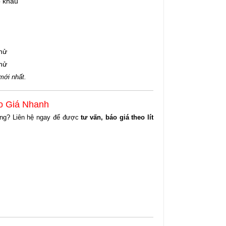
 khẩu
thử
thử
 mới nhất.
áo Giá Nhanh
ợng? Liên hệ ngay để được
tư vấn, báo giá theo lít