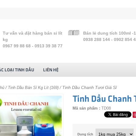
Tư vấn và đặt hàng bán sỉ lít
Bán lẻ dung tích 100ml -
kg
0938 288 144 - 0902 854 
0967 99 88 68 - 0913 39 38 77
C LOẠI TINH DẦU
LIÊN HỆ
/
/ Tinh Dầu Chanh Tươi Giá Sỉ
chủ
Tinh Dầu Bán Sỉ Kg Lít (169)
Tinh Dầu Chanh T
Mã sản phẩm :
TD08
Dung tích