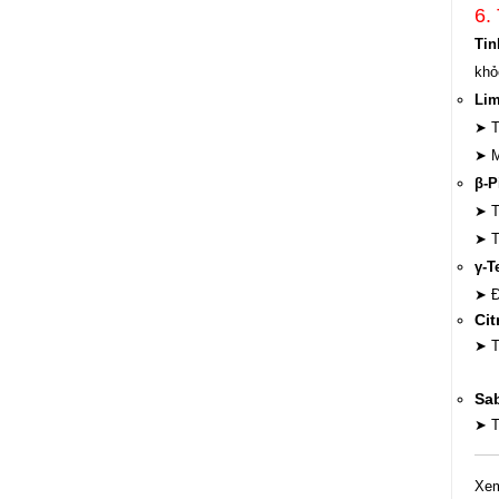
6.
Tin
khỏ
Li
➤ T
➤ M
β-P
➤ T
➤ T
γ-T
➤ Đ
Cit
➤ T
➤ 
Sab
➤ T
Xem