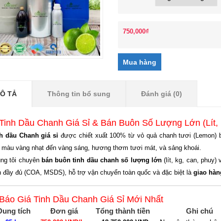
750,000
₫
Ô TẢ
Thông tin bổ sung
Đánh giá (0)
 Tinh Dầu Chanh Giá Sỉ & Bán Buôn Số Lượng Lớn (Lít,
h dầu Chanh giá sỉ
được chiết xuất 100% từ vỏ quả chanh tươi (Lemon) 
 màu vàng nhạt đến vàng sáng, hương thơm tươi mát, và sảng khoái.
ng tôi chuyên
bán buôn tinh dầu chanh số lượng lớn
(lít, kg, can, phuy)
h đầy đủ (COA, MSDS), hỗ trợ vận chuyển toàn quốc và đặc biệt là
giao hàn
 Báo Giá Tinh Dầu Chanh Giá Sỉ Mới Nhất
Dung tích
Đơn giá
Tổng thành tiền
Ghi chú