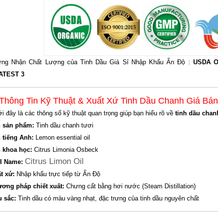
ng Nhận Chất Lượng của Tinh Dầu Giá Sỉ Nhập Khẩu Ấn Độ :
USDA O
ATEST 3
 Thông Tin Kỹ Thuật & Xuất Xứ Tinh Dầu Chanh Giá Bán
i đây là các thông số kỹ thuật quan trọng giúp bạn hiểu rõ về
tinh dầu chan
 sản phẩm:
Tinh dầu chanh tươi
 tiếng Anh:
Lemon essential oil
 khoa học:
Citrus Limonia Osbeck
Citrus Limon Oil
I Name:
t xứ:
Nhập khẩu trực tiếp từ Ấn Độ
ơng pháp chiết xuất:
Chưng cất bằng hơi nước (Steam Distillation)
 sắc:
Tinh dầu có màu vàng nhạt, đặc trưng của tinh dầu nguyên chất