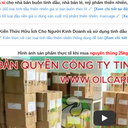
 sỉ
cho nhà bán buôn tinh dầu, nhà bán lẻ, mỹ phẩm thiên nhiên
 160 loại tinh dầu thiên nhiên giá sỉ bán buôn theo lít 🔗
[Xem chi tiết tại đâ
 60 loại dầu nền giá sỉ dùng sản xuất mỹ phẩm thiên nhiên, massage 🔗 [
Xe
Kiến Thức Hữu Ích Cho Người Kinh Doanh và sử dụng tinh dầu
 Kiến thức về các loại tinh dầu thiên nhiên thông dụng dễ bán
[Xem chi tiết 
Hình ảnh sản phẩm thực tế khi mua
nguyên thùng 25kg