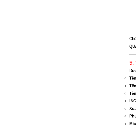
Chứ
QU
5.
Dướ
Tên
Tên
Tên
INC
Xuấ
Phư
Màu