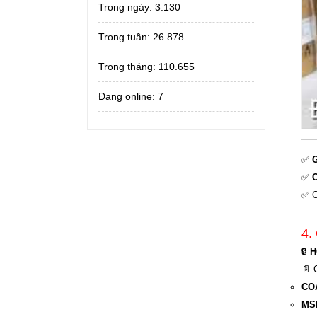
Trong ngày:
3.130
Trong tuần:
26.878
Trong tháng:
110.655
Đang online: 7
✅
G
✅
C
✅ C
4.
🔒
H
📄 
COA
MSD