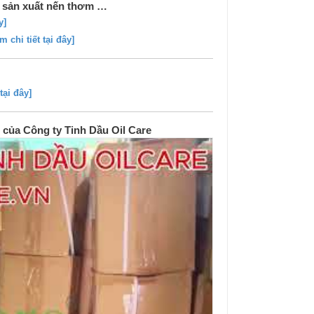
, sản xuất nến thơm …
y]
m chi tiết tại đây]
tại đây]
của Công ty Tinh Dầu Oil Care