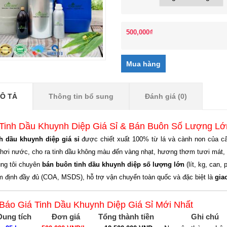
500,000
₫
Ô TẢ
Thông tin bổ sung
Đánh giá (0)
 Tinh Dầu Khuynh Diệp Giá Sỉ & Bán Buôn Số Lượng Lớn
h dầu khuynh diệp giá sỉ
được chiết xuất 100% từ lá và cành non của c
 hơi nước, cho ra tinh dầu không màu đến vàng nhạt, hương thơm tươi mát, t
ng tôi chuyên
bán buôn tinh dầu khuynh diệp số lượng lớn
(lít, kg, can,
m định đầy đủ (COA, MSDS), hỗ trợ vận chuyển toàn quốc và đặc biệt là
gia
 Báo Giá Tinh Dầu Khuynh Diệp Giá Sỉ Mới Nhất
Dung tích
Đơn giá
Tổng thành tiền
Ghi chú