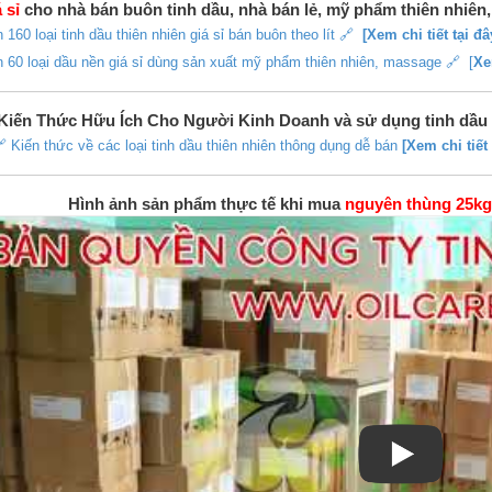
 sỉ
cho nhà bán buôn tinh dầu, nhà bán lẻ, mỹ phẩm thiên nhiên
 160 loại tinh dầu thiên nhiên giá sỉ bán buôn theo lít 🔗
[Xem chi tiết tại đâ
 60 loại dầu nền giá sỉ dùng sản xuất mỹ phẩm thiên nhiên, massage 🔗 [
Xe
Kiến Thức Hữu Ích Cho Người Kinh Doanh và sử dụng tinh dầu
 Kiến thức về các loại tinh dầu thiên nhiên thông dụng dễ bán
[Xem chi tiết 
Hình ảnh sản phẩm thực tế khi mua
nguyên thùng 25kg