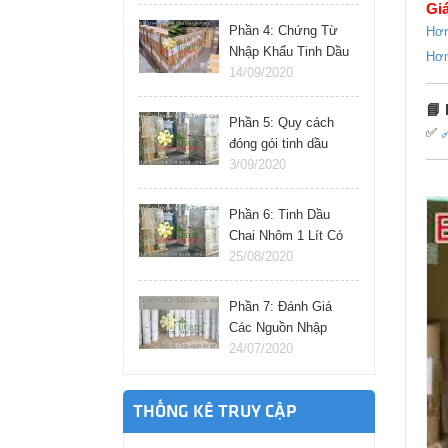
Giá
Phần 4: Chứng Từ
Hơn
Nhập Khẩu Tinh Dầu
Hơn
Thiên Nhiên Cần
14/09/2020
Chuẩn Bị Gì?
📘
Phần 5: Quy cách
✅

đóng gói tinh dầu
nhập khẩu từ ấn độ,
3/09/2020
pháp, đức, ý.
Phần 6: Tinh Dầu
Chai Nhôm 1 Lít Có
Nhập Khẩu Trực
25/08/2020
Tiếp Được Không?
Phần 7: Đánh Giá
Các Nguồn Nhập
Tinh Dầu Giá Sỉ Tại
24/07/2020
Việt Nam
THỐNG KÊ TRUY CẬP