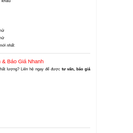
 khẩu
thử
thử
 mới nhất.
n & Báo Giá Nhanh
chất lượng? Liên hệ ngay để được
tư vấn, báo giá