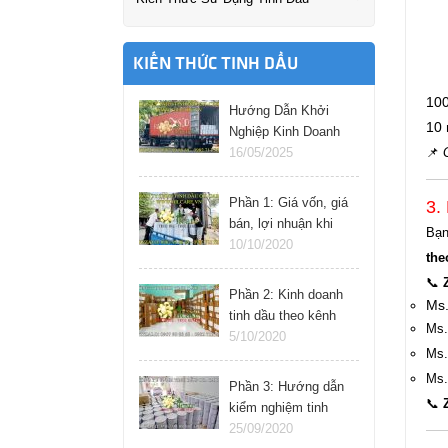
KIẾN THỨC TINH DẦU
100
Hướng Dẫn Khởi
10 
Nghiệp Kinh Doanh
Tinh Dầu Thành
16/05/2025
📌
Công: Bí Quyết &
Hướng Dẫn Từng
Phần 1: Giá vốn, giá
3.
Bước
bán, lợi nhuận khi
Bạ
kinh doanh tinh dầu
10/10/2020
the
online
📞
Phần 2: Kinh doanh
Ms.
tinh dầu theo kênh
Ms.
nào cho hiệu quả
5/10/2020
Ms.
Ms.
Phần 3: Hướng dẫn
📞
kiểm nghiệm tinh
dầu tại nhà
25/09/2020