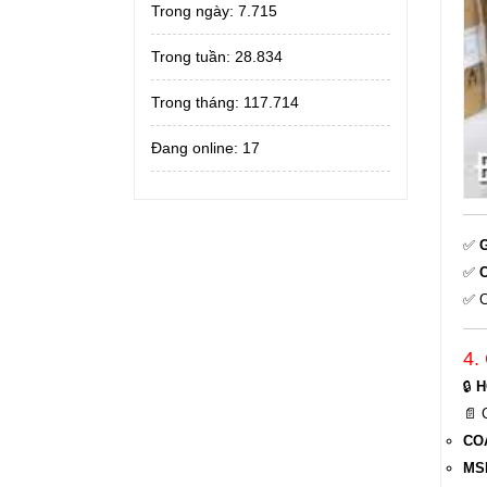
Trong ngày:
7.715
Trong tuần:
28.834
Trong tháng:
117.714
Đang online: 17
✅
G
✅
C
✅ C
4.
🔒
H
📄 
COA
MSD