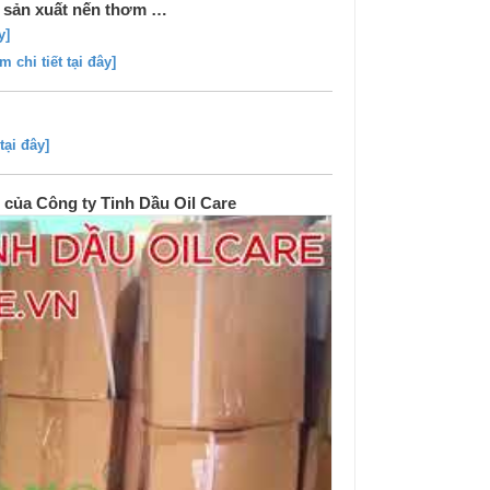
, sản xuất nến thơm …
y]
m chi tiết tại đây]
tại đây]
của Công ty Tinh Dầu Oil Care