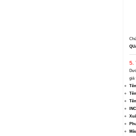
Chứ
QU
5.
Dướ
giá 
Tên
Tên
Tên
INC
Xuấ
Phư
Màu