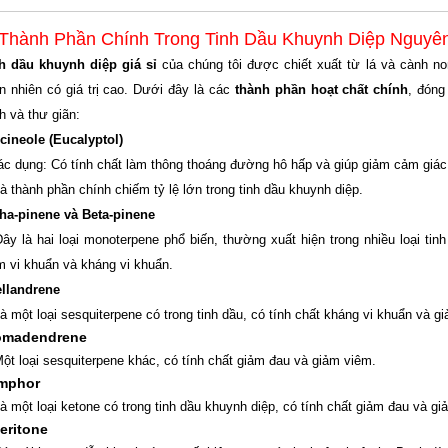
 Thành Phần Chính Trong Tinh Dầu Khuynh Diệp Nguyên
h dầu khuynh diệp giá sỉ
của chúng tôi được chiết xuất từ lá và cành n
ên nhiên có giá trị cao. Dưới đây là các
thành phần hoạt chất chính
, đóng
h và thư giãn:
-cineole (Eucalyptol)
c dụng: Có tính chất làm thông thoáng đường hô hấp và giúp giảm cảm giác
à thành phần chính chiếm tỷ lệ lớn trong tinh dầu khuynh diệp.
ha-pinene và Beta-pinene
ây là hai loại monoterpene phổ biến, thường xuất hiện trong nhiều loại ti
m vi khuẩn và kháng vi khuẩn.
llandrene
à một loại sesquiterpene có trong tinh dầu, có tính chất kháng vi khuẩn và g
omadendrene
ột loại sesquiterpene khác, có tính chất giảm đau và giảm viêm.
mphor
à một loại ketone có trong tinh dầu khuynh diệp, có tính chất giảm đau và gi
eritone