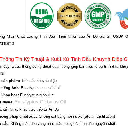
ng Nhận Chất Lượng Tinh Dầu Thiên Nhiên của Ấn Độ Giá Sỉ:
USDA O
ATEST 3
 Thông Tin Kỹ Thuật & Xuất Xứ Tinh Dầu Khuynh Diệp Gi
i đây là các thông số kỹ thuật quan trọng giúp bạn hiểu rõ về
tinh dầu khu
tốt:
 sản phẩm:
Tinh dầu khuynh diệp
 tiếng Anh:
Eucalyptus essential oil
 khoa học:
Eucalyptus globulus
Eucalyptus Globulus Oil
I Name:
t xứ:
Nhập khẩu trực tiếp từ Ấn Độ
ơng pháp chiết xuất:
Chưng cất bằng hơi nước (Steam Distillation)
 sắc:
Không màu đến vàng nhạt, đặc trưng của tinh dầu nguyên chất