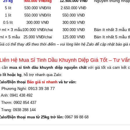
Nguyên thùng nhập
25 kg
500.000 VNĐ/kg
12.500.000 VNĐ
5 lít
530.000 VNĐ/lít
2.650.000 VNĐ
1 lít
550.000 VNĐ/lít
550.000 VNĐ
0.5 lít
300.000 VNĐ
300.000 VNĐ
 ml × 3 mẫu
Bán ít nhất 3 mẫu 
100.000 VNĐ/chai
300.000 VNĐ
ml × 5 mẫu
Bán ít nhất 5 mẫu 
25.000 VNĐ/chai
125.000 VNĐ
Giá có thể thay đổi theo thời điểm – vui lòng liên hệ Zalo để cập nhật báo giá
 Liên Hệ Mua Sỉ Tinh Dầu Khuynh Diệp Giá Tốt – Tư Vấ
n cần
mua sỉ tinh dầu khuynh diệp nguyên chất
với giá tốt và cam kết 
o lít hoặc kg
, hỗ trợ nhanh qua Zalo:
Zalo/Điện thoại
Báo giá sỉ nhanh
và tư vấn:
 Phương Nghi: 0913 39 38 77
 Anh: 0941 438 492
 Thơm: 0902 854 437
 Trang: 0938 288 144
Zalo/Điện thoại mua từ 25kg trở lên:
0967 99 88 68