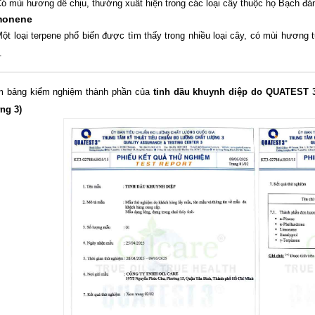
ó mùi hương dễ chịu, thường xuất hiện trong các loại cây thuộc họ Bạch đà
monene
ột loại terpene phổ biến được tìm thấy trong nhiều loại cây, có mùi hương t
.
 bảng kiểm nghiệm thành phần của
tinh dầu khuynh diệp do QUATEST 3
ng 3)