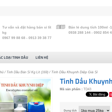
Tư vấn và đặt hàng bán sỉ lít
Bán lẻ dung tích 100ml -
kg
0938 288 144 - 0902 854 
0967 99 88 68 - 0913 39 38 77
C LOẠI TINH DẦU
LIÊN HỆ
/
/ Tinh Dầu Khuynh Diệp Giá Sỉ
chủ
Tinh Dầu Bán Sỉ Kg Lít (169)
Tinh Dầu Khuynh 
Mã sản phẩm :
TD43
Dung tích