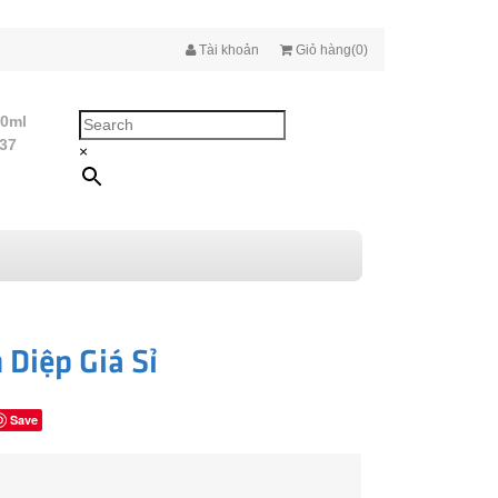
Tài khoản
Giỏ hàng(0)
10ml
437
×
Diệp Giá Sỉ
Save