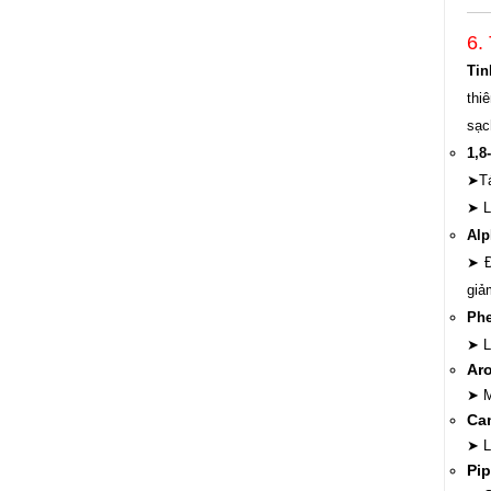
6.
Tin
thi
sạc
1,8
➤Tá
➤ L
Alp
➤ Đ
giả
Phe
➤ L
Ar
➤ M
Ca
➤ L
Pip