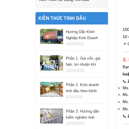
KIẾN THỨC TINH DẦU
100
Hướng Dẫn Khởi
10 
Nghiệp Kinh Doanh
Tinh Dầu Thành
16/05/2025
📌
Công: Bí Quyết &
Hướng Dẫn Từng
Phần 1: Giá vốn, giá
3.
Bước
bán, lợi nhuận khi
Bạ
kinh doanh tinh dầu
10/10/2020
hoặ
online
📞
Phần 2: Kinh doanh
Ms.
tinh dầu theo kênh
Ms.
nào cho hiệu quả
5/10/2020
Ms.
Ms.
Phần 3: Hướng dẫn
📞
kiểm nghiệm tinh
dầu tại nhà
25/09/2020