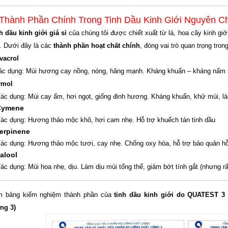
 Thành Phần Chính Trong Tinh Dầu Kinh Giới Nguyên C
h dầu kinh giới giá sỉ
của chúng tôi được chiết xuất từ lá, hoa cây kinh giới
. Dưới đây là các
thành phần hoạt chất chính
, đóng vai trò quan trọng tro
vacrol
c dụng: Mùi hương cay nồng, nóng, hăng mạnh. Kháng khuẩn – kháng nấm rấ
ymol
ác dụng: Mùi cay ấm, hơi ngọt, giống đinh hương. Kháng khuẩn, khử mùi, l
Cymene
ác dụng: Hương thảo mộc khô, hơi cam nhẹ. Hỗ trợ khuếch tán tinh dầu
Terpinene
ác dụng: Hương thảo mộc tươi, cay nhẹ. Chống oxy hóa, hỗ trợ bảo quản hỗ
alool
ác dụng: Mùi hoa nhẹ, dịu. Làm dịu mùi tổng thể, giảm bớt tính gắt (nhưng rất
 bảng kiểm nghiệm thành phần của
tinh dầu kinh giới do QUATEST 3 
ng 3)