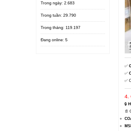
Trong ngày:
2.683
Trong tuần:
29.790
Trong tháng:
119.197
Đang online: 5
✅
G
✅
C
✅ C
4.
🔒
H
📄 
COA
MSD