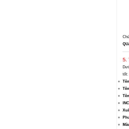
Chứ
QU
5.
Dướ
tốt:
Tên
Tên
Tên
INC
Xuấ
Phư
Màu