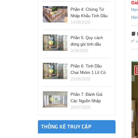
Giá
Phần 4: Chứng Từ
Hơn
Nhập Khẩu Tinh Dầu
Hơn
Thiên Nhiên Cần
14/09/2020
Chuẩn Bị Gì?
📘
Phần 5: Quy cách
✅

đóng gói tinh dầu
nhập khẩu từ ấn độ,
3/09/2020
pháp, đức, ý.
Phần 6: Tinh Dầu
Chai Nhôm 1 Lít Có
Nhập Khẩu Trực
25/08/2020
Tiếp Được Không?
Phần 7: Đánh Giá
Các Nguồn Nhập
Tinh Dầu Giá Sỉ Tại
24/07/2020
Việt Nam
THỐNG KÊ TRUY CẬP