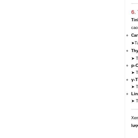
6.
Tin
cao
Car
➤Tá
Th
➤ T
p-
➤ T
γ-
➤ T
Lin
➤ T
Xem
lượ