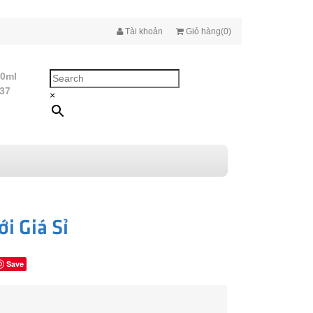
Tài khoản
Giỏ hàng(0)
10ml
437
×
i Giá Sỉ
Save