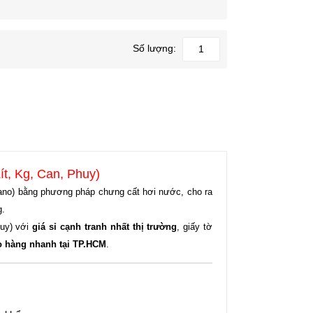
Số lượng:
ít, Kg, Can, Phuy)
gano) bằng phương pháp chưng cất hơi nước, cho ra
g.
huy) với
giá sỉ cạnh tranh nhất thị trường
, giấy tờ
o hàng nhanh tại TP.HCM
.