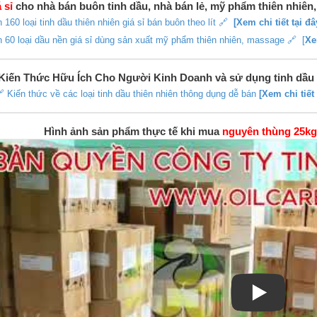
 sỉ
cho nhà bán buôn tinh dầu, nhà bán lẻ, mỹ phẩm thiên nhiên
 160 loại tinh dầu thiên nhiên giá sỉ bán buôn theo lít 🔗
[Xem chi tiết tại đâ
 60 loại dầu nền giá sỉ dùng sản xuất mỹ phẩm thiên nhiên, massage 🔗 [
Xe
Kiến Thức Hữu Ích Cho Người Kinh Doanh và sử dụng tinh dầu
 Kiến thức về các loại tinh dầu thiên nhiên thông dụng dễ bán
[Xem chi tiết 
Hình ảnh sản phẩm thực tế khi mua
nguyên thùng 25kg