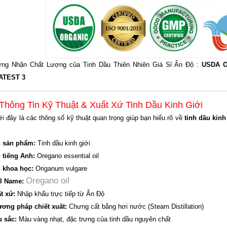
ng Nhận Chất Lượng của Tinh Dầu Thiên Nhiên Giá Sỉ Ấn Độ :
USDA O
ATEST 3
 Thông Tin Kỹ Thuật & Xuất Xứ Tinh Dầu Kinh Giới
i đây là các thông số kỹ thuật quan trọng giúp bạn hiểu rõ về
tinh dầu kinh
 sản phẩm:
Tinh dầu kinh giới
 tiếng Anh:
Oregano essential oil
 khoa học:
Origanum vulgare
Oregano oil
I Name:
t xứ:
Nhập khẩu trực tiếp từ Ấn Độ
ơng pháp chiết xuất:
Chưng cất bằng hơi nước (Steam Distillation)
 sắc:
Màu vàng nhạt, đặc trưng của tinh dầu nguyên chất