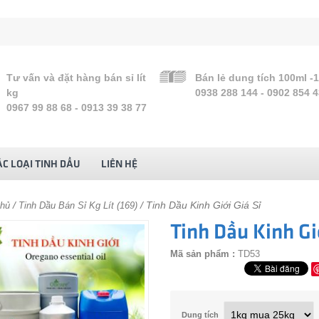
Tư vấn và đặt hàng bán sỉ lít
Bán lẻ dung tích 100ml -
kg
0938 288 144 - 0902 854 
0967 99 88 68 - 0913 39 38 77
C LOẠI TINH DẦU
LIÊN HỆ
/
/ Tinh Dầu Kinh Giới Giá Sỉ
chủ
Tinh Dầu Bán Sỉ Kg Lít (169)
Tinh Dầu Kinh Giớ
Mã sản phẩm :
TD53
Dung tích