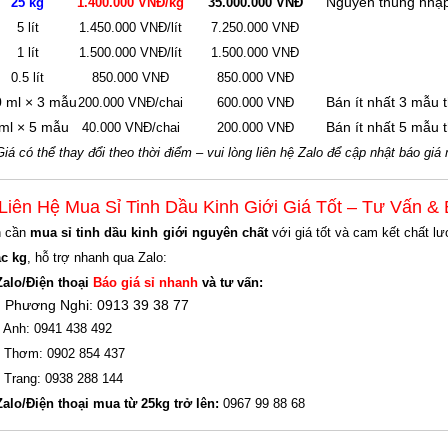
Nguyên thùng nhậ
25 kg
1.400.000 VNĐ/kg
35.000.000 VNĐ
5 lít
1.450.000 VNĐ/lít
7.250.000 VNĐ
1 lít
1.500.000 VNĐ/lít
1.500.000 VNĐ
0.5 lít
850.000 VNĐ
850.000 VNĐ
 ml × 3 mẫu
Bán ít nhất 3 mẫu 
200.000 VNĐ/chai
600.000 VNĐ
ml × 5 mẫu
Bán ít nhất 5 mẫu 
40.000 VNĐ/chai
200.000 VNĐ
Giá có thể thay đổi theo thời điểm – vui lòng liên hệ Zalo để cập nhật báo giá
 Liên Hệ Mua Sỉ Tinh Dầu Kinh Giới Giá Tốt – Tư Vấn &
n cần
mua sỉ tinh dầu kinh giới nguyên chất
với giá tốt và cam kết chất 
c kg
, hỗ trợ nhanh qua Zalo:
Zalo/Điện thoại
Báo giá sỉ nhanh
và tư vấn:
 Phương Nghi: 0913 39 38 77
 Anh: 0941 438 492
 Thơm: 0902 854 437
 Trang: 0938 288 144
Zalo/Điện thoại mua từ 25kg trở lên:
0967 99 88 68