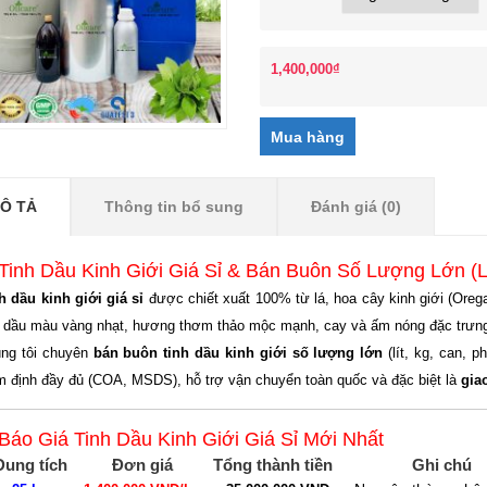
1,400,000
₫
Ô TẢ
Thông tin bổ sung
Đánh giá (0)
 Tinh Dầu Kinh Giới Giá Sỉ & Bán Buôn Số Lượng Lớn (L
h dầu kinh giới giá sỉ
được chiết xuất 100% từ lá, hoa cây kinh giới (Ore
h dầu màu vàng nhạt, hương thơm thảo mộc mạnh, cay và ấm nóng đặc trưn
ng tôi chuyên
bán buôn tinh dầu kinh giới số lượng lớn
(lít, kg, can, p
m định đầy đủ (COA, MSDS), hỗ trợ vận chuyển toàn quốc và đặc biệt là
gia
 Báo Giá Tinh Dầu Kinh Giới Giá Sỉ Mới Nhất
Dung tích
Đơn giá
Tổng thành tiền
Ghi chú