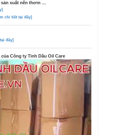
, sản xuất nến thơm …
y]
m chi tiết tại đây]
tại đây]
của Công ty Tinh Dầu Oil Care