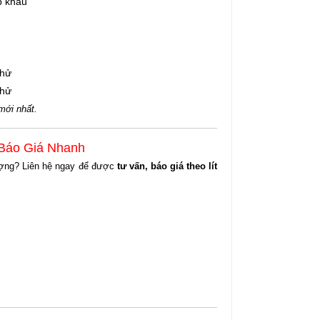
p khẩu
thử
thử
 mới nhất.
 Báo Giá Nhanh
lượng? Liên hệ ngay để được
tư vấn, báo giá theo lít