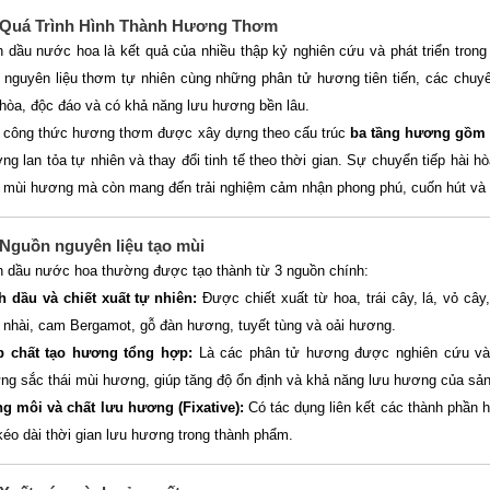
⃣ Quá Trình Hình Thành Hương Thơm
h dầu nước hoa là kết quả của nhiều thập kỷ nghiên cứu và phát triển trong
 nguyên liệu thơm tự nhiên cùng những phân tử hương tiên tiến, các chuy
 hòa, độc đáo và có khả năng lưu hương bền lâu.
 công thức hương thơm được xây dựng theo cấu trúc
ba tầng hương gồm 
ng lan tỏa tự nhiên và thay đổi tinh tế theo thời gian. Sự chuyển tiếp hài 
 mùi hương mà còn mang đến trải nghiệm cảm nhận phong phú, cuốn hút và 
 Nguồn nguyên liệu tạo mùi
h dầu nước hoa thường được tạo thành từ 3 nguồn chính:
h dầu và chiết xuất tự nhiên:
Được chiết xuất từ hoa, trái cây, lá, vỏ câ
 nhài, cam Bergamot, gỗ đàn hương, tuyết tùng và oải hương.
 chất tạo hương tổng hợp:
Là các phân tử hương được nghiên cứu và p
ng sắc thái mùi hương, giúp tăng độ ổn định và khả năng lưu hương của sả
g môi và chất lưu hương (Fixative):
Có tác dụng liên kết các thành phần
kéo dài thời gian lưu hương trong thành phẩm.