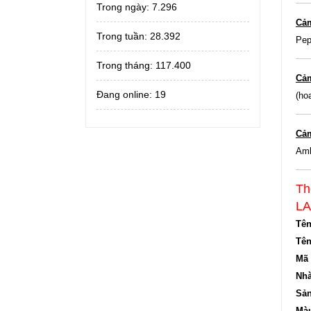
Trong ngày:
7.296
Cả
Trong tuần:
28.392
Pep
Trong tháng:
117.400
Cả
Đang online: 19
(ho
Cả
Amb
Th
LA
Tên
Tê
Mã 
Nhà
Sản
Màu