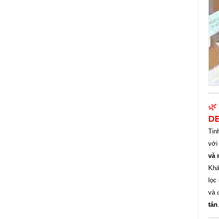

DE
Tin
với
và 
Khá
lọc
và 
tán