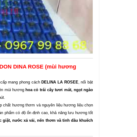
UDON DINA ROSE (mùi hương
 cấp mang phong cách
DELINA LA ROSEE
, nổi bật
nên mùi hương
hoa cỏ trái cây tươi mát, ngọt ngào
út.
p chất hương thơm và nguyên liệu hương liệu chọn
ản phẩm có độ ổn định cao, khả năng lưu hương tốt
 giặt, nước xả vải, nến thơm và tinh dầu khuếch