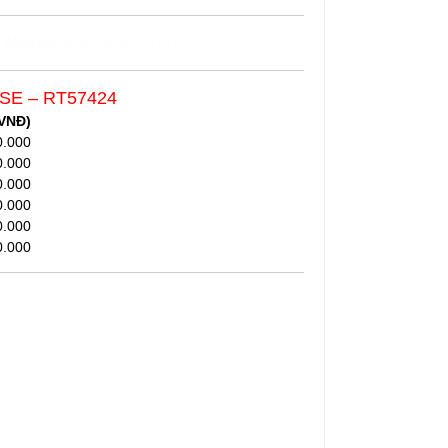
, MSDS
,
Hóa đơn GTGT .
OSE
– RT57424
VNĐ)
0.000
0.000
0.000
0.000
0.000
0.000