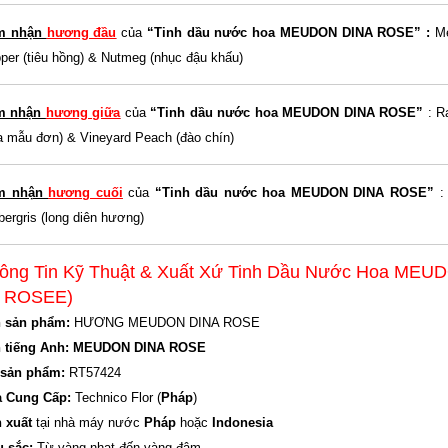
m nhận
hương đầu
của
“Tinh dầu n
ước hoa MEUDON DINA ROSE
”
:
Me
per (tiêu hồng) & Nutmeg (nhục đậu khấu)
m nhận
hương giữa
của
“Tinh dầu n
ước hoa MEUDON DINA ROSE
”
: R
a mẫu đơn) & Vineyard Peach (đào chín)
m nhận
hương cuối
của
“Tinh dầu nước hoa MEUDON DINA ROSE”
:
ergris (long diên hương)
ông Tin Kỹ Thuật & Xuất Xứ Tinh Dầu Nước Hoa ME
 ROSEE)
 sản phẩm:
HƯƠNG MEUDON DINA ROSE
n tiếng Anh: MEUDON DINA ROSE
sản phẩm:
RT57424
 Cung Cấp:
Technico Flor (
Pháp
)
 xuất
tại nhà máy nước
Pháp
hoặc
Indonesia
 sắc:
Từ vàng nhạt đến vàng đậm