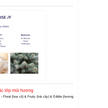
ác lớp mùi hương
”
:
Floral (hoa cỏ) & Fruity (trái cây) & Edible (hương