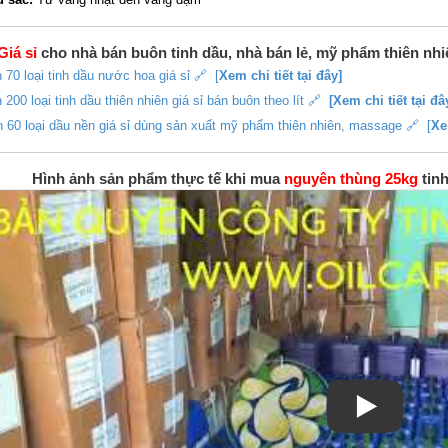
Giá sỉ
cho nhà bán buôn tinh dầu, nhà bán lẻ, mỹ phẩm thiên nh
 70 loại tinh dầu nước hoa giá sỉ 🔗 [
Xem chi tiết tại đây]
 200 loại tinh dầu thiên nhiên giá sỉ bán buôn theo lít 🔗
[Xem chi tiết tại đâ
 60 loại dầu nền giá sỉ dùng sản xuất mỹ phẩm thiên nhiên, massage 🔗 [
Xe
Hình ảnh sản phẩm thực tế khi mua
nguyên thùng 25kg
tinh