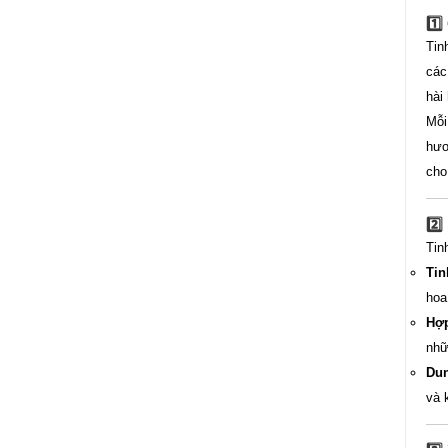
1️
Tin
các
hài
Mỗi
hươ
cho
2️⃣
Tin
Tin
hoa
Hợp
nhữ
Dun
và 