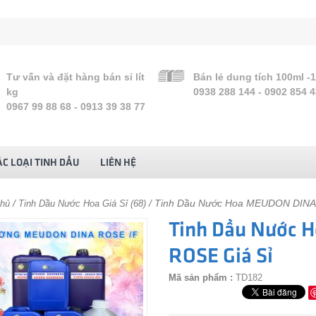
Tư vấn và đặt hàng bán sỉ lít
Bán lẻ dung tích 100ml -
kg
0938 288 144 - 0902 854 
0967 99 88 68 - 0913 39 38 77
C LOẠI TINH DẦU
LIÊN HỆ
/
/ Tinh Dầu Nước Hoa MEUDON DINA
chủ
Tinh Dầu Nước Hoa Giá Sỉ (68)
Tinh Dầu Nước
ROSE Giá Sỉ
Mã sản phẩm :
TD182