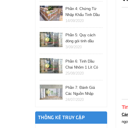
Phần 4: Chứng Từ
Nhập Khẩu Tinh Dầu
Thiên Nhiên Cần
14/09/2020
Chuẩn Bị Gì?
Phần 5: Quy cách
đóng gói tinh dầu
nhập khẩu từ ấn độ,
3/09/2020
pháp, đức, ý.
Phần 6: Tinh Dầu
Chai Nhôm 1 Lít Có
Nhập Khẩu Trực
25/08/2020
Tiếp Được Không?
Phần 7: Đánh Giá
Các Nguồn Nhập
Tinh Dầu Giá Sỉ Tại
24/07/2020
Việt Nam
Ti
Cả
THỐNG KÊ TRUY CẬP
ngọ