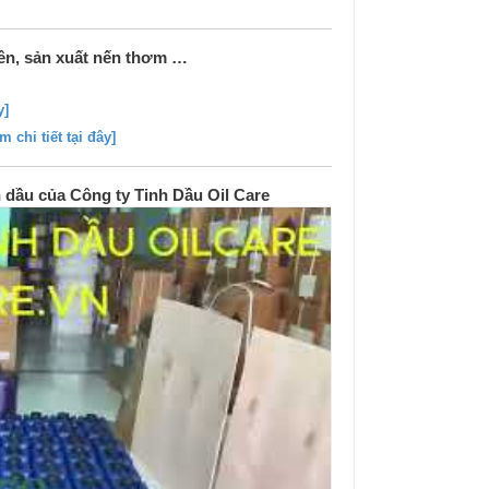
iên, sản xuất nến thơm …
y]
m chi tiết tại đây]
 dầu của Công ty Tinh Dầu Oil Care