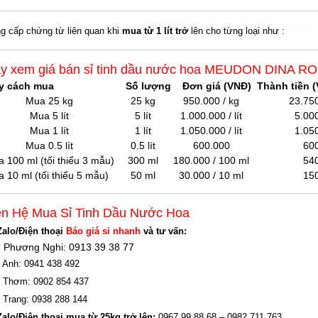
COA
g cấp chứng từ liên quan khi
mua từ 1 lít trở
lên cho từng loại như :
y xem giá bán sỉ tinh dầu nước hoa MEUDON DINA R
y cách mua
Số lượng
Đơn giá (VNĐ)
Thành tiền (
Mua 25 kg
25 kg
950.000 / kg
23.75
Mua 5 lít
5 lít
1.000.000 / lít
5.00
Mua 1 lít
1 lít
1.050.000 / lít
1.05
Mua 0.5 lít
0.5 lít
600.000
60
 100 ml (tối thiểu 3 mẫu)
300 ml
180.000 / 100 ml
54
 10 ml (tối thiểu 5 mẫu)
50 ml
30.000 / 10 ml
15
ên Hệ Mua Sỉ Tinh Dầu Nước Hoa
Zalo/Điện thoại
Báo giá sỉ nhanh
và tư vấn:
 Phương Nghi: 0913 39 38 77
 Anh: 0941 438 492
 Thơm: 0902 854 437
 Trang: 0938 288 144
Zalo/Điện thoại mua từ 25kg trở lên:
0967 99 88 68 – 0982 711 763