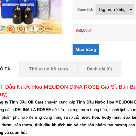
Dung tích
950,000
₫
Ô TẢ
Thông tin bổ sung
Đánh giá (0)
nh Dầu Nước Hoa MEUDON DINA ROSE
Giá Sỉ, Bán B
uy)
g ty Tinh Dầu Oil Care
chuyên cung cấp
Tinh Dầu Nước Hoa MEUDON 
ng cách
DELINA LA ROSEE
sở hữu hương thơm trong trẻo, thanh lịch và
 phẩm phù hợp để ứng dụng trong sản xuất
nước hoa, body mist, sữa tắ
 thơm, sáp thơm, tinh dầu khuếch tán và các sản phẩm tạo hương cao
ng và cuốn hút
.