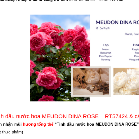
nh dầu nước hoa MEUDON DINA ROSE
– RT57424
&
c
m nhận mùi
hương tổng thể
“Tinh dầu n
ước hoa MEUDON DINA ROSE
t thực phẩm)