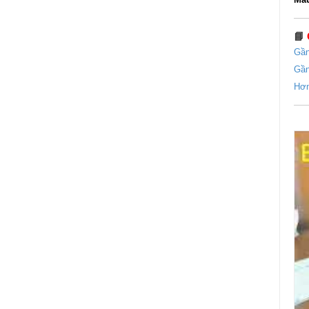
📘
Gần
Gần
Hơn