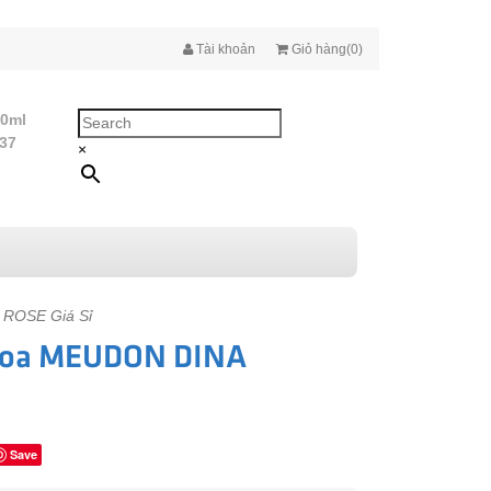
Tài khoản
Giỏ hàng(0)
10ml
437
×
 ROSE Giá Sỉ
 Hoa MEUDON DINA
Save