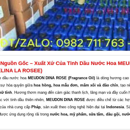

Nguồn Gốc – Xuất Xứ Của Tinh Dầu Nước Hoa ME
LINA LA ROSEE)
h dầu nước hoa
MEUDON DINA ROSE (Fragrance Oil)
là dòng hương cao
 sự hòa quyện giữa
hoa hồng, hoa mẫu đơn, mâm xôi và đào chín
, tạo 
nữ tính
. Hương thơm mang đến cảm giác thanh lịch, lãng mạn và đầy cuốn h
c với tinh dầu thiên nhiên,
MEUDON DINA ROSE
được điều chế từ các hợ
 của nhà cung cấp
Pháp
, sản xuất theo công nghệ hiện đại tại
Indonesia
. S
được ứng dụng rộng rãi trong
nước hoa, mỹ phẩm, sữa tắm, dầu gội, nước
.