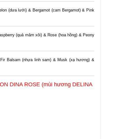
lon (dưa lưới) & Bergamot (cam Bergamot) & Pink
aspberry (quả mâm xôi) & Rose (hoa hồng) & Peony
 Fir Balsam (nhựa linh sam) & Musk (xạ hương) &
UDON DINA ROSE (mùi hương DELINA