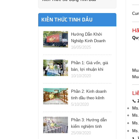
Cun
KIẾN THỨC TINH DẦU
Hã
Hướng Dẫn Khởi
Qu
Nghiệp Kinh Doanh
Tinh Dầu Thành
16/05/2025
Công: Bí Quyết &
Hướng Dẫn Từng
Phần 1: Giá vốn, giá
Bước
bán, lợi nhuận khi
Mua
kinh doanh tinh dầu
10/10/2020
Mua
online
Phần 2: Kinh doanh
Li
tinh dầu theo kênh
📞
nào cho hiệu quả
5/10/2020
Ms.
Ms.
Phần 3: Hướng dẫn
Ms.
kiểm nghiệm tinh
Ms.
dầu tại nhà
25/09/2020
📞